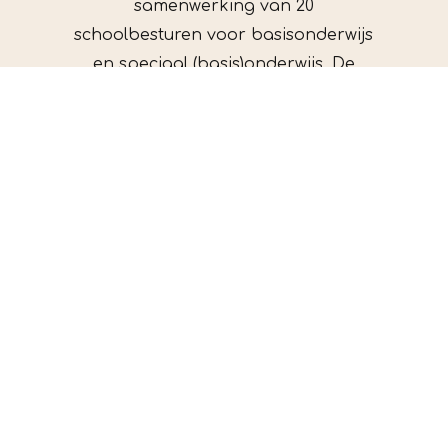
samenwerking van 20
schoolbesturen voor basisonderwijs
en speciaal (basis)onderwijs. De
schoolbesturen werken samen in
regionale netwerken (Hoogeveen,
De Wolden, Westerveld,
Meppel/Staphorst en
Steenwijkerland/Zwartsluis). De
scholen die deel uitmaken van het
samenwerkingsverband tellen in
totaal ongeveer 15.000 leerlingen.
Bezoek- en postadres bestuurskantoor:
Schoolstraat 2b
7921 AV Zuidwolde