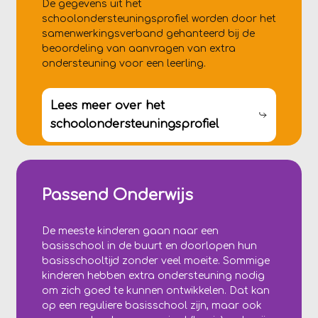
De gegevens uit het
schoolondersteuningsprofiel worden door het
samenwerkingsverband gehanteerd bij de
beoordeling van aanvragen van extra
ondersteuning voor een leerling.
Lees meer over het
schoolondersteuningsprofiel
Passend Onderwijs
De meeste kinderen gaan naar een
basisschool in de buurt en doorlopen hun
basisschooltijd zonder veel moeite. Sommige
kinderen hebben extra ondersteuning nodig
om zich goed te kunnen ontwikkelen. Dat kan
op een reguliere basisschool zijn, maar ook