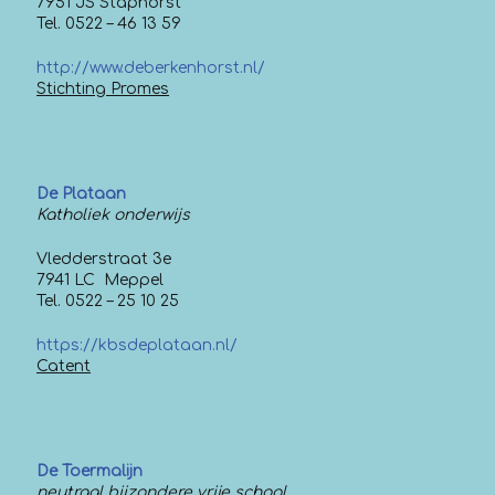
7951 JS Staphorst
Tel. 0522 – 46 13 59
http://www.deberkenhorst.nl/
Stichting Promes
De Plataan
Katholiek onderwijs
Vledderstraat 3e
7941 LC Meppel
Tel. 0522 – 25 10 25
https://kbsdeplataan.nl/
Catent
De Toermalijn
neutraal bijzondere vrije school