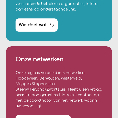
verschillende betrokken organisaties, klikt u
dan eens op onderstaande link.
Wie doet wat
Onze netwerken
Onze regio is verdeeld in 5 netwerken:
Hoogeveen, De Wolden, Westerveld,
Meppel/Staphorst en
Steenwijkerland/Zwartsluis. Heeft u een vraag,
neemt u dan gerust rechtstreeks contact op
met de coördinator van het netwerk waarin
uw school ligt.