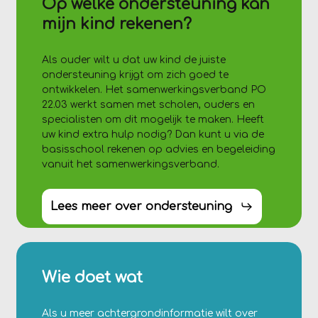
Op welke ondersteuning kan
mijn kind rekenen?
Als ouder wilt u dat uw kind de juiste
ondersteuning krijgt om zich goed te
ontwikkelen. Het samenwerkingsverband PO
22.03 werkt samen met scholen, ouders en
specialisten om dit mogelijk te maken. Heeft
uw kind extra hulp nodig? Dan kunt u via de
basisschool rekenen op advies en begeleiding
vanuit het samenwerkingsverband.
Lees meer over ondersteuning
Wie doet wat
Als u meer achtergrondinformatie wilt over