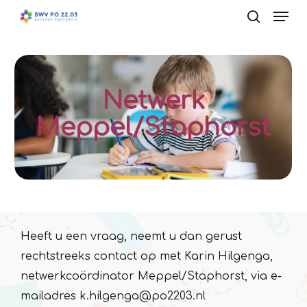
Men
Skip
to
search
main
content
Netwerk
Meppel/Staphorst
Heeft u een vraag, neemt u dan gerust
rechtstreeks contact op met Karin Hilgenga,
netwerkcoördinator Meppel/Staphorst, via e-
mailadres k.hilgenga@po2203.nl