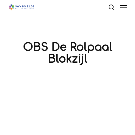
Men
Skip
to
search
main
content
OBS De Rolpaal
Blokzijl