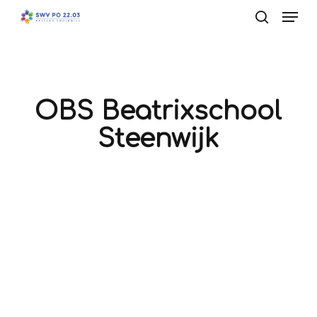
Men
Skip
to
search
main
content
OBS Beatrixschool
Steenwijk