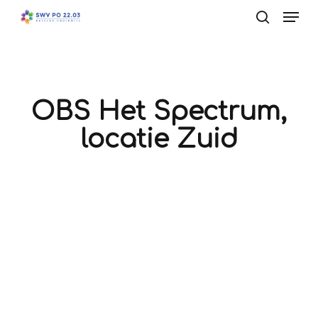
Men
Skip
to
search
main
content
OBS Het Spectrum,
locatie Zuid