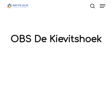
Men
Skip
to
search
main
content
OBS De Kievitshoek